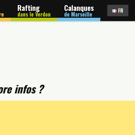
Rafting
Calanques
FR
re
dans le Verdon
de Marseille
re infos ?