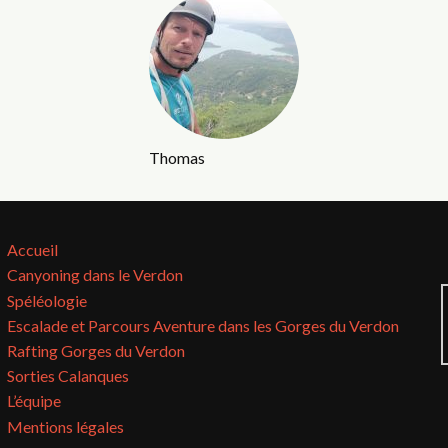
Thomas
Accueil
Canyoning dans le Verdon
Spéléologie
Escalade et Parcours Aventure dans les Gorges du Verdon
Rafting Gorges du Verdon
Sorties Calanques
L’équipe
Mentions légales