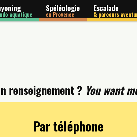
nyoning
Spéléologie
Escalade
ndo aquatique
en Provence
& parcours aventu
un renseignement ?
You want mo
Par téléphone