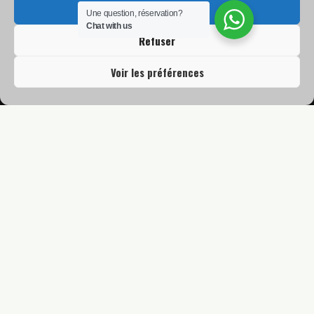
Accepter
Une question, réservation?
Chat with us
Refuser
Hotel Restaurant L’Ermitage
Voir les préférences
Verdon Photo
Verdon Picture
Camping Marvilla Les gorges